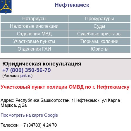
Нефтекамск
Нотариусы
Прокуратуры
Налоговые инспекции
Суды
Отделения МВД
Судебные приставы
Участковые пункты
Тюрьмы, колонии
Отделения ГАИ
Юристы
Юридическая консультация
+7 (800) 350-56-79
(Реклама
jurik.ru
)
Участковый пункт полиции ОМВД по г. Нефтекамску
Адрес: Республика Башкортостан, г Нефтекамск, ул Карла
Маркса, д 2а
Посмотреть на карте Google
Телефон: +7 (34783) 4 24 70