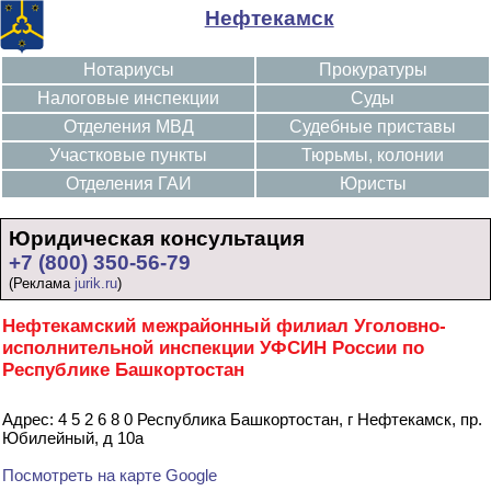
Нефтекамск
Нотариусы
Прокуратуры
Налоговые инспекции
Суды
Отделения МВД
Судебные приставы
Участковые пункты
Тюрьмы, колонии
Отделения ГАИ
Юристы
Юридическая консультация
+7 (800) 350-56-79
(Реклама
jurik.ru
)
Нефтекамский межрайонный филиал Уголовно-
исполнительной инспекции УФСИН России по
Республике Башкортостан
Адрес: 4 5 2 6 8 0 Республика Башкортостан, г Нефтекамск, пр.
Юбилейный, д 10а
Посмотреть на карте Google