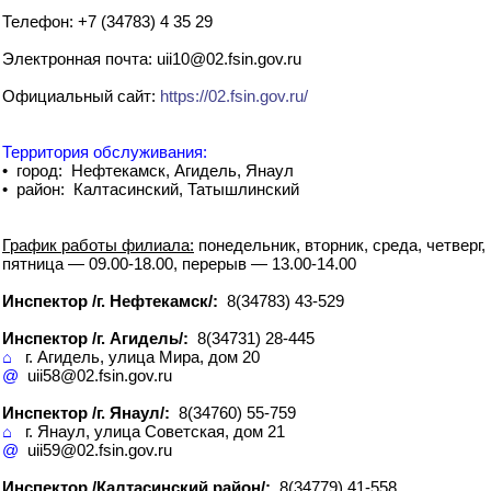
Телефон: +7 (34783) 4 35 29
Электронная почта: uii10@02.fsin.gov.ru
Официальный сайт:
https://02.fsin.gov.ru/
Территория обслуживания:
• город: Нефтекамск, Агидель, Янаул
• район: Калтасинский, Татышлинский
График работы филиала:
понедельник, вторник, среда, четверг,
пятница — 09.00-18.00, перерыв — 13.00-14.00
Инспектор /г. Нефтекамск/:
8(34783) 43-529
Инспектор /г. Агидель/:
8(34731) 28-445
⌂
г. Агидель, улица Мира, дом 20
@
uii58@02.fsin.gov.ru
Инспектор /г. Янаул/:
8(34760) 55-759
⌂
г. Янаул, улица Советская, дом 21
@
uii59@02.fsin.gov.ru
Инспектор /Калтасинский район/:
8(34779) 41-558