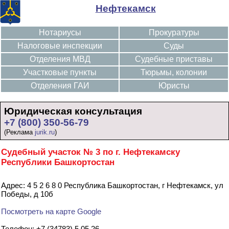
Нефтекамск
Нотариусы
Прокуратуры
Налоговые инспекции
Суды
Отделения МВД
Судебные приставы
Участковые пункты
Тюрьмы, колонии
Отделения ГАИ
Юристы
Юридическая консультация
+7 (800) 350-56-79
(Реклама
jurik.ru
)
Судебный участок № 3 по г. Нефтекамску
Республики Башкортостан
Адрес: 4 5 2 6 8 0 Республика Башкортостан, г Нефтекамск, ул
Победы, д 10б
Посмотреть на карте Google
Телефон: +7 (34783) 5 05 26