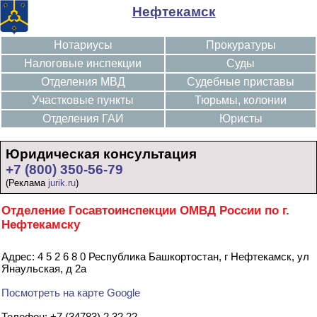
Нефтекамск
Нотариусы
Прокуратуры
Налоговые инспекции
Суды
Отделения МВД
Судебные приставы
Участковые пункты
Тюрьмы, колонии
Отделения ГАИ
Юристы
Юридическая консультация
+7 (800) 350-56-79
(Реклама
jurik.ru
)
Отделение Госавтоинспекции ОМВД России по г.
Нефтекамску
Адрес: 4 5 2 6 8 0 Республика Башкортостан, г Нефтекамск, ул
Янаульская, д 2а
Посмотреть на карте Google
Телефон: +7 (34783) 2 32 22